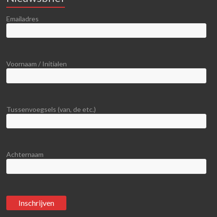
Emailadres
Voornaam / Initialen
Tussenvoegsels (van, de etc.)
Achternaam