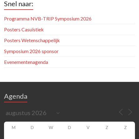
Snel naar:
Programma NVB-TRIP Symposium 2026
Posters Casuïstiek
Posters Wetenschappelijk
Symposium 2026 sponsor
Evenementenagenda
Agenda
M
D
W
D
V
Z
Z