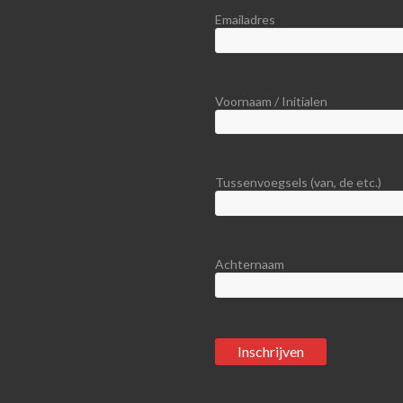
Emailadres
Voornaam / Initialen
Tussenvoegsels (van, de etc.)
Achternaam