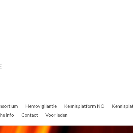
nsortium
Hemovigilantie
Kennisplatform NO
Kennispla
he info
Contact
Voor leden