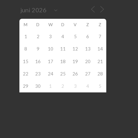
M
D
W
D
V
Z
Z
1
2
3
4
5
6
7
8
9
10
11
12
13
14
15
16
17
18
19
20
21
22
23
24
25
26
27
28
29
30
1
2
3
4
5