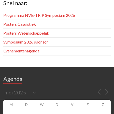
Snel naar:
Programma NVB-TRIP Symposium 2026
Posters Casuïstiek
Posters Wetenschappelijk
Symposium 2026 sponsor
Evenementenagenda
Agenda
M
D
W
D
V
Z
Z