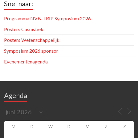
Snel naar:
Programma NVB-TRIP Symposium 2026
Posters Casuïstiek
Posters Wetenschappelijk
Symposium 2026 sponsor
Evenementenagenda
Agenda
M
D
W
D
V
Z
Z