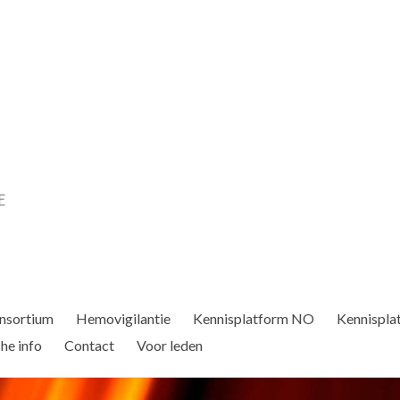
nsortium
Hemovigilantie
Kennisplatform NO
Kennispla
he info
Contact
Voor leden