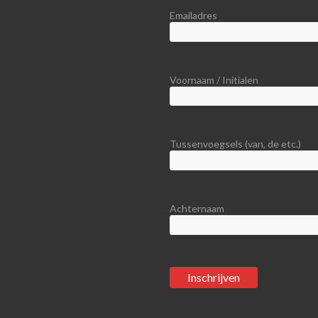
Emailadres
Voornaam / Initialen
Tussenvoegsels (van, de etc.)
Achternaam