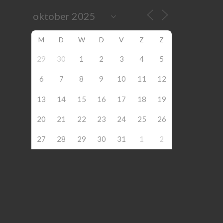
M
D
W
D
V
Z
Z
29
30
1
2
3
4
5
6
7
8
9
10
11
12
13
14
15
16
17
18
19
20
21
22
23
24
25
26
27
28
29
30
31
1
2