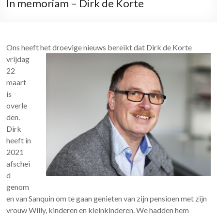
In memoriam – Dirk de Korte
Ons heeft het droevige nieuws bereikt dat Dirk de K
orte
vrijdag
22
maart
is
overle
den.
Dirk
heeft in
2021
afschei
d
genom
en van Sanquin om te gaan genieten van zijn pensioen met zijn
vrouw Willy, kinderen en kleinkinderen. We hadden hem