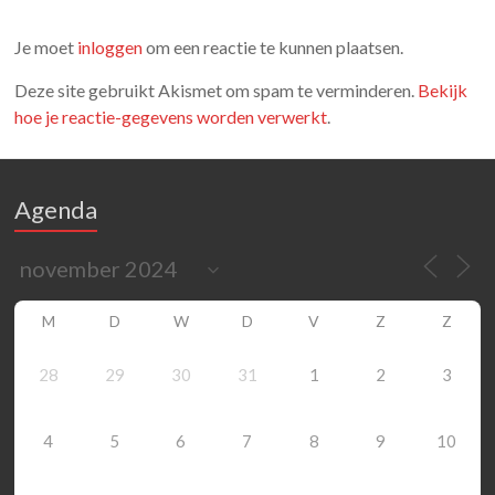
Je moet
inloggen
om een reactie te kunnen plaatsen.
Deze site gebruikt Akismet om spam te verminderen.
Bekijk
hoe je reactie-gegevens worden verwerkt
.
Agenda
M
D
W
D
V
Z
Z
28
29
30
31
1
2
3
4
5
6
7
8
9
10