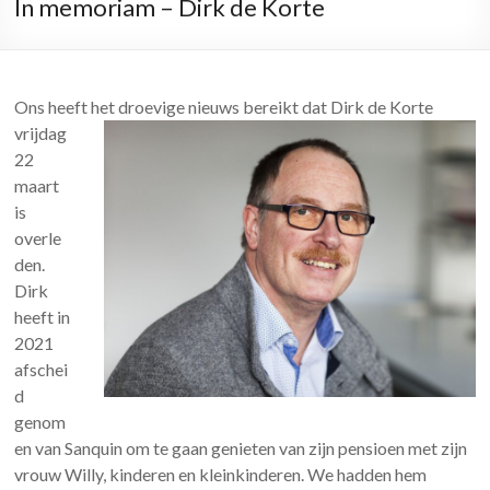
In memoriam – Dirk de Korte
Ons heeft het droevige nieuws bereikt dat Dirk de K
orte
vrijdag
22
maart
is
overle
den.
Dirk
heeft in
2021
afschei
d
genom
en van Sanquin om te gaan genieten van zijn pensioen met zijn
vrouw Willy, kinderen en kleinkinderen. We hadden hem