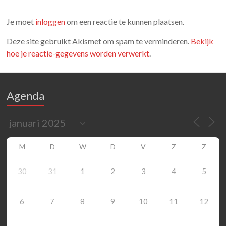
Je moet
inloggen
om een reactie te kunnen plaatsen.
Deze site gebruikt Akismet om spam te verminderen.
Bekijk
hoe je reactie-gegevens worden verwerkt
.
Agenda
M
D
W
D
V
Z
Z
30
31
1
2
3
4
5
6
7
8
9
10
11
12