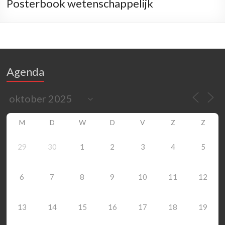
Posterbook wetenschappelijk
Agenda
M
D
W
D
V
Z
Z
29
30
1
2
3
4
5
6
7
8
9
10
11
12
13
14
15
16
17
18
19