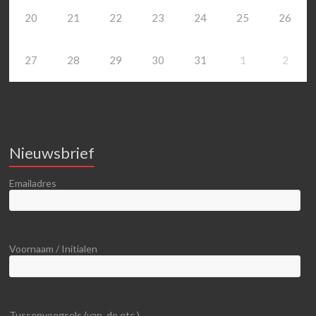
20
21
22
23
24
25
26
27
28
29
30
31
1
2
Nieuwsbrief
Emailadres
Voornaam / Initialen
Tussenvoegsels (van, de etc.)