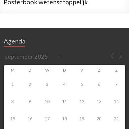
Posterbook wetenschappelijk
Agenda
M
D
W
D
V
Z
Z
1
2
3
4
5
6
7
8
9
10
11
12
13
14
15
16
17
18
19
20
21