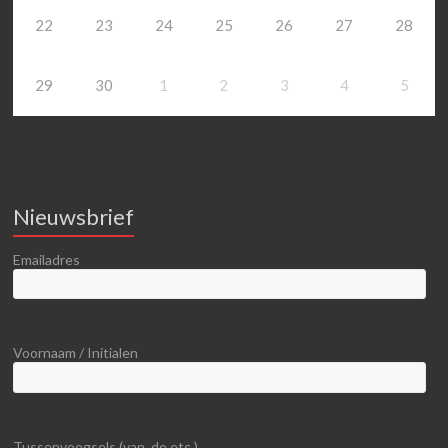
22
23
24
25
26
27
28
29
30
1
2
3
4
5
Nieuwsbrief
Emailadres
Voornaam / Initialen
Tussenvoegsels (van, de etc.)