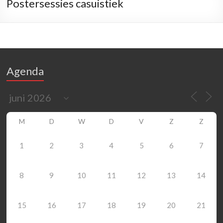
Postersessies casuistiek
Agenda
M
D
W
D
V
Z
Z
1
2
3
4
5
6
7
8
9
10
11
12
13
14
15
16
17
18
19
20
21