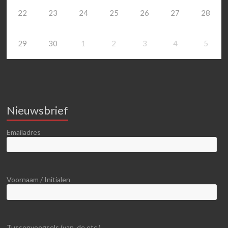
22
23
24
25
26
27
28
29
30
1
2
3
4
5
Nieuwsbrief
Emailadres
Voornaam / Initialen
Tussenvoegsels (van, de etc.)